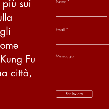
 più sui
Nome
ulla
gli
Email
 come
 Kung Fu
Messaggio
a città,
Per inviare