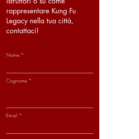
istruttori o su come
compras com segurança.
rappresentare Kung Fu
Legacy nella tua città,
contattaci!
Nome
Cognome
Email