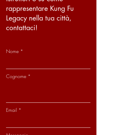
compras com segurança.
rappresentare Kung Fu
Legacy nella tua città,
contattaci!
Nome
Cognome
Email
Messaggio