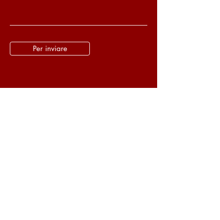
Per inviare
Kung Fu Legacy
Tel.:
(39) 334 872 3834
Torino, Piemonte - Italia
E-mail:
pedroaspaixao@gmail.com