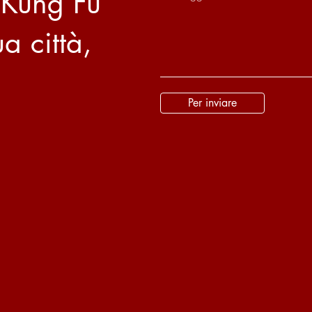
 Kung Fu
a città,
Per inviare