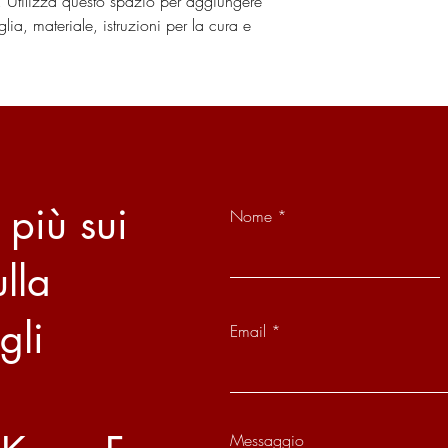
. Utilizza questo spazio per aggiungere 
Maggiore sicur
lia, materiale, istruzioni per la cura e 
Fornire informazioni chi
Avere una politica di 
ottimo modo per creare 
creare fiducia e garanti
 più sui
Nome
ulla
gli
Email
Messaggio