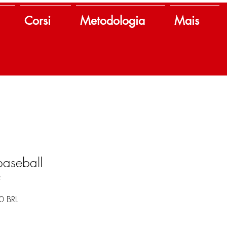
Corsi
Metodologia
Mais
baseball
2
o
Prezzo
0 BRL
re
scontato