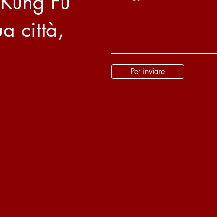
 Kung Fu
a città,
Per inviare