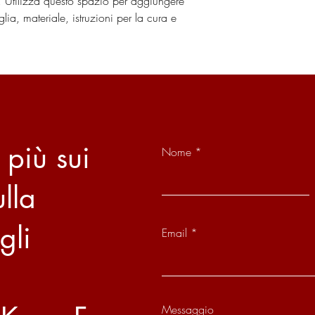
. Utilizza questo spazio per aggiungere 
lia, materiale, istruzioni per la cura e 
 più sui
Nome
ulla
gli
Email
Messaggio