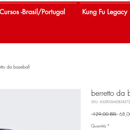
Cursos -Brasil/Portugal
Kung Fu Legacy
etto da baseball
berretto da 
SKU: 63283564283457
Prezz
 129,00 BRL 
68,0
regola
Quantità
*